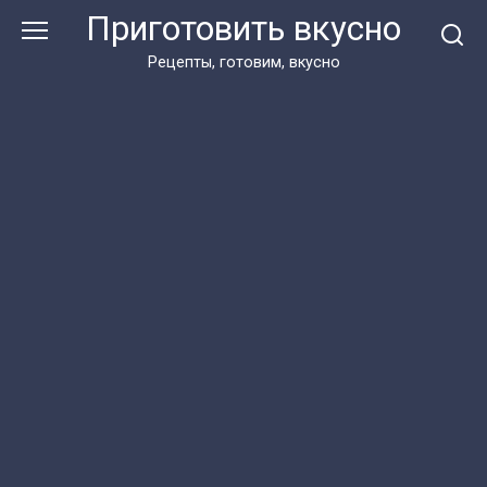
Перейти
Приготовить вкусно
к
контенту
Рецепты, готовим, вкусно