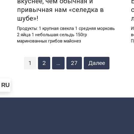
вкуснее, чем обычная и
привычная нам «селедка в
шубе»!
Продукты: 1 крупная свекла 1 средняя морковь
И
2 яйца 1 небольшая сельдь 150гр
в
маринованных грибов майонез
П
1
2
…
27
Далее
RU