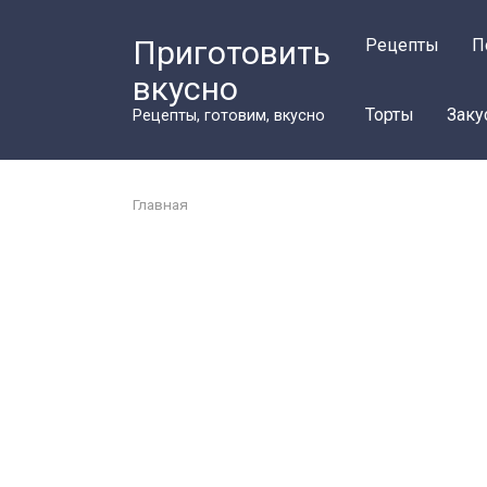
Перейти
к
Приготовить
Рецепты
П
контенту
вкусно
Торты
Заку
Рецепты, готовим, вкусно
Главная