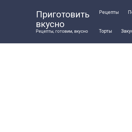
Перейти
к
Приготовить
Рецепты
П
контенту
вкусно
Торты
Заку
Рецепты, готовим, вкусно