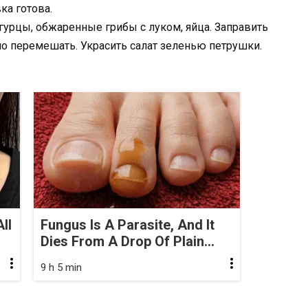
ка готова.
гурцы, обжаренные грибы с луком, яйца. Заправить
но перемешать. Украсить салат зеленью петрушки.
ll
Fungus Is A Parasite, And It
Dies From A Drop Of Plain...
9 h 5 min