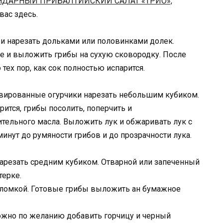
НДАРНЫЙ ПРИБАЛТИЙСКИЙ САЛАТ «ТРИО»,
вас здесь.
и нарезать дольками или половинками долек.
ее и выложить грибы на сухую сковородку. После
 тех пор, как сок полностью испарится.
рвированные огурчики нарезать небольшим кубиком.
ится, грибы посолить, поперчить и
тельного масла. Выложить лук и обжаривать лук с
инут до румяности грибов и до прозрачности лука.
арезать средним кубиком. Отварной или запеченный
терке.
оломкой. Готовые грибы выложить ан бумажное
ожно по желанию добавить горчицу и черный