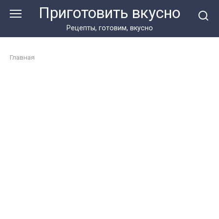
Перейти
Приготовить вкусно
к
контенту
Рецепты, готовим, вкусно
Главная