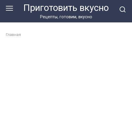
Перейти
Приготовить вкусно
к
контенту
Рецепты, готовим, вкусно
Главная