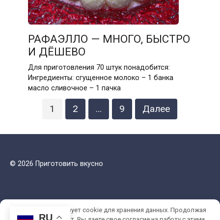
РАФАЭЛЛО — МНОГО, БЫСТРО
И ДЁШЕВО
Для приготовления 70 штук понадобится:
Ингредиенты: сгущенное молоко – 1 банка
масло сливочное – 1 пачка
Пагинация
1
2
…
9
Далее
записей
© 2026 Приготовить вкусно
Этот сайт использует cookie для хранения данных. Продолжая
RU
использовать сайт, Вы даете свое согласие на работу с этими