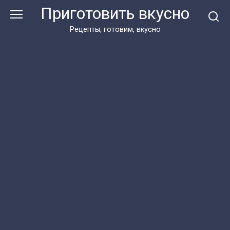
Перейти
Приготовить вкусно
к
контенту
Рецепты, готовим, вкусно