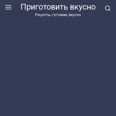
Перейти
Приготовить вкусно
к
контенту
Рецепты, готовим, вкусно