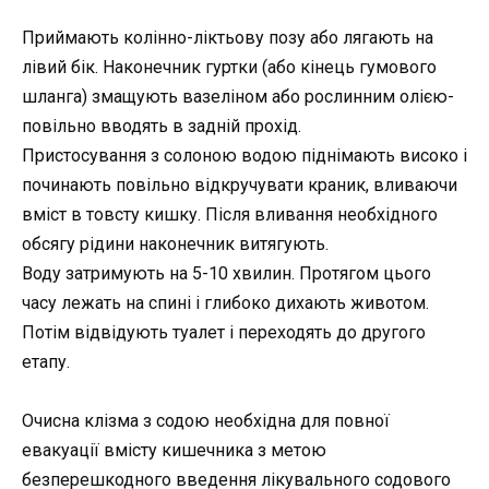
Приймають колінно-ліктьову позу або лягають на
лівий бік. Наконечник гуртки (або кінець гумового
шланга) змащують вазеліном або рослинним олією-
повільно вводять в задній прохід.
Пристосування з солоною водою піднімають високо і
починають повільно відкручувати краник, вливаючи
вміст в товсту кишку. Після вливання необхідного
обсягу рідини наконечник витягують.
Воду затримують на 5-10 хвилин. Протягом цього
часу лежать на спині і глибоко дихають животом.
Потім відвідують туалет і переходять до другого
етапу.
Очисна клізма з содою необхідна для повної
евакуації вмісту кишечника з метою
безперешкодного введення лікувального содового