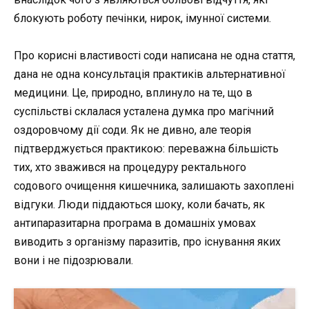
блокують роботу печінки, нирок, імунної системи.
Про корисні властивості соди написана не одна стаття,
дана не одна консультація практиків альтернативної
медицини. Це, природно, вплинуло на те, що в
суспільстві склалася усталена думка про магічний
оздоровчому дії соди. Як не дивно, але теорія
підтверджується практикою: переважна більшість
тих, хто зважився на процедуру ректального
содового очищення кишечника, залишають захоплені
відгуки. Люди піддаються шоку, коли бачать, як
антипаразитарна програма в домашніх умовах
виводить з організму паразитів, про існування яких
вони і не підозрювали.