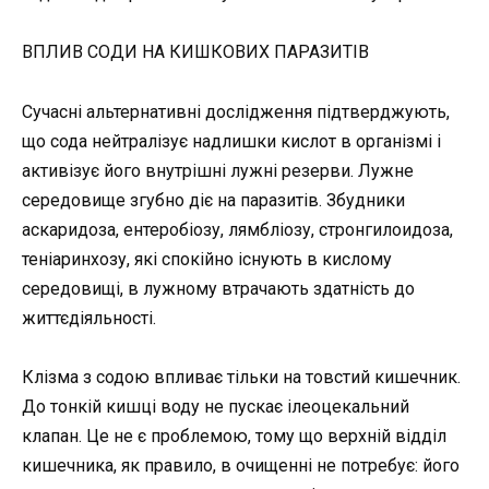
ВПЛИВ СОДИ НА КИШКОВИХ ПАРАЗИТІВ
Сучасні альтернативні дослідження підтверджують,
що сода нейтралізує надлишки кислот в організмі і
активізує його внутрішні лужні резерви. Лужне
середовище згубно діє на паразитів. Збудники
аскаридоза, ентеробіозу, лямбліозу, стронгилоидоза,
теніаринхозу, які спокійно існують в кислому
середовищі, в лужному втрачають здатність до
життєдіяльності.
Клізма з содою впливає тільки на товстий кишечник.
До тонкій кишці воду не пускає ілеоцекальний
клапан. Це не є проблемою, тому що верхній відділ
кишечника, як правило, в очищенні не потребує: його