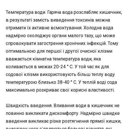
Температура води. Гаряча вода розслабляє кишечник,
в результаті замість виведення токсинів можна
отримати їх активне всмоктування. Холодна вода
надмірно охолоджує органи малого тазу, що може
спровокувати загострення хронічних інфекцій. Тому
оптимальною для першої і другої очисної клізми
вважається кімнатна температура води, яка
коливається в межах 20-24 ° С. У той час як для
содової клізми використовують більш теплу воду
температурою близько 38-40 ° C. У теплій воді сода
максимально розкриває свої корисні властивості.
Швидкість введення. Вливання води в кишечник не
повинно викликати дискомфорту. Надмірно швидке
введення викликає різке розтягнення прямої кишки,
внаслідок чого з`являються больові відчуття, які