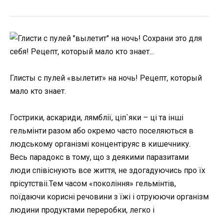
Глисты с пулей «вылетит» на ночь! Рецепт, который
мало кто знает.
Гострики, аскариди, лямблії, ціп`яки – ці та інші
гельмінти разом або окремо часто поселяються в
людському організмі концентіруяс в кишечнику.
Весь парадокс в тому, що з деякими паразитами
люди співіснують все життя, не здогадуючись про їх
прісутствіі.Тем часом «покоління» гельмінтів,
поїдаючи корисні речовини з їжі і отруюючи організм
людини продуктами переробки, легко і