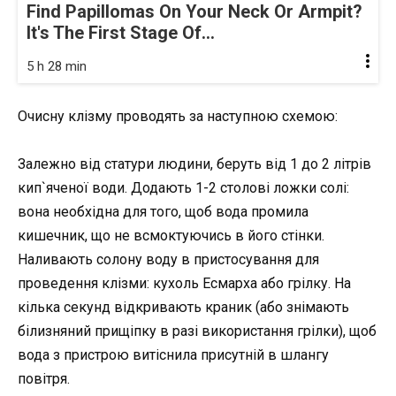
Find Papillomas On Your Neck Or Armpit?
It's The First Stage Of...
5 h 28 min
Очисну клізму проводять за наступною схемою:
Залежно від статури людини, беруть від 1 до 2 літрів
кип`яченої води. Додають 1-2 столові ложки солі:
вона необхідна для того, щоб вода промила
кишечник, що не всмоктуючись в його стінки.
Наливають солону воду в пристосування для
проведення клізми: кухоль Есмарха або грілку. На
кілька секунд відкривають краник (або знімають
білизняний прищіпку в разі використання грілки), щоб
вода з пристрою витіснила присутній в шлангу
повітря.