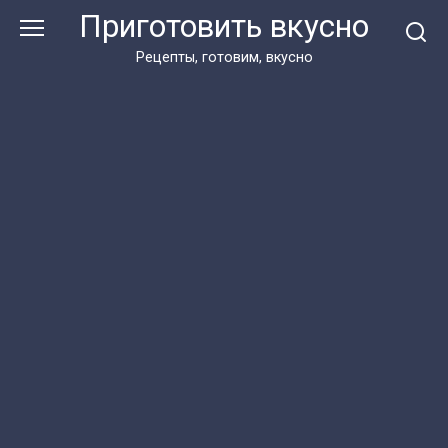
Перейти
Приготовить вкусно
к
контенту
Рецепты, готовим, вкусно