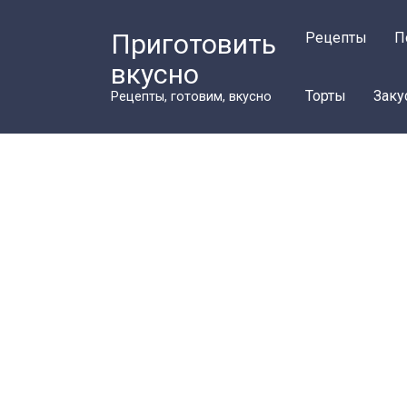
Перейти
к
Приготовить
Рецепты
П
контенту
вкусно
Торты
Заку
Рецепты, готовим, вкусно