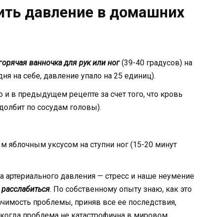
ить давление в домашних
горячая ванночка для рук или ног
(39-40 градусов) на
ня на себе, давление упало на 25 единиц).
о и в предыдущем рецепте за счет того, что кровь
 долбит по сосудам головы).
 яблочным уксусом на ступни ног (15-20 минут
ма артериального давления — стресс и наше неумение
я
расслабиться
. По собственному опыту знаю, как это
начимость проблемы, приняв все ее последствия,
 когда проблема не катастрофична в мировом