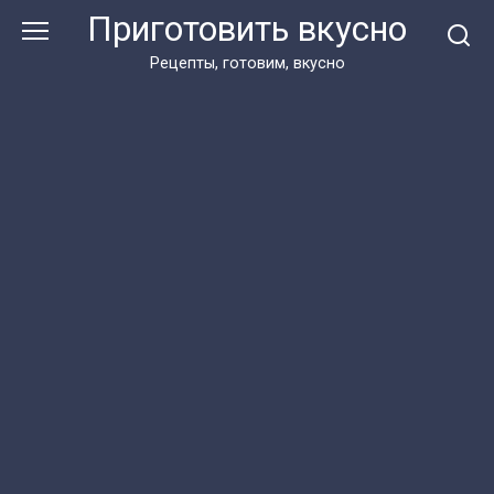
Перейти
Приготовить вкусно
к
контенту
Рецепты, готовим, вкусно