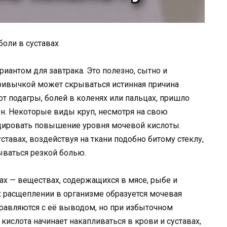
боли в суставах
антом для завтрака. Это полезно, сытно и
привычкой может скрываться истинная причина
 от подагры, болей в коленях или пальцах, пришло
он. Некоторые виды круп, несмотря на свою
цировать повышение уровня мочевой кислоты.
ставах, воздействуя на ткани подобно битому стеклу,
ываться резкой болью.
ах — веществах, содержащихся в мясе, рыбе и
х расщеплении в организме образуется мочевая
правляются с её выводом, но при избыточном
ислота начинает накапливаться в крови и суставах,