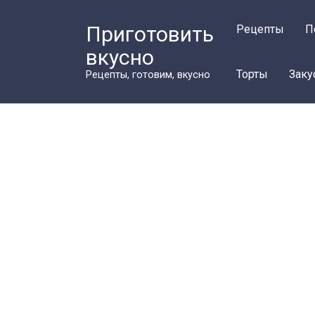
Перейти
к
Приготовить
Рецепты
П
контенту
вкусно
Торты
Заку
Рецепты, готовим, вкусно