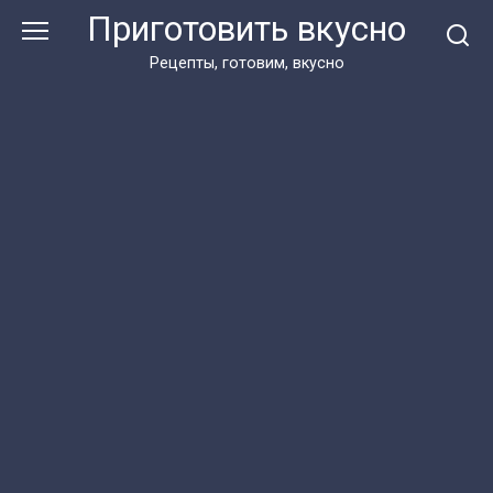
Перейти
Приготовить вкусно
к
контенту
Рецепты, готовим, вкусно