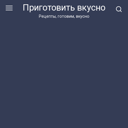
Перейти
Приготовить вкусно
к
контенту
Рецепты, готовим, вкусно