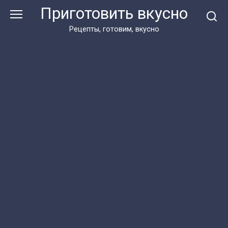
Перейти
Приготовить вкусно
к
контенту
Рецепты, готовим, вкусно