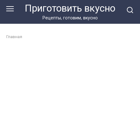
Перейти
Приготовить вкусно
к
контенту
Рецепты, готовим, вкусно
Главная