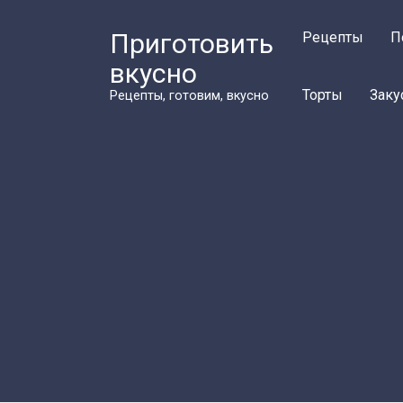
Перейти
к
Приготовить
Рецепты
П
контенту
вкусно
Торты
Заку
Рецепты, готовим, вкусно