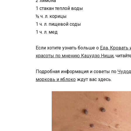
2 лимона
1 стакан теплой воды
½ ч. л. корицы
1 ч. л. пищевой соды
1 ч. л. мед
Если хотите узнать больше о
Еда, Кровать 
красоты по мнению Кацудзо Ниши
, читай
Подробная информация и советы по
Чудод
морковь и яблоко
ждут вас здесь.