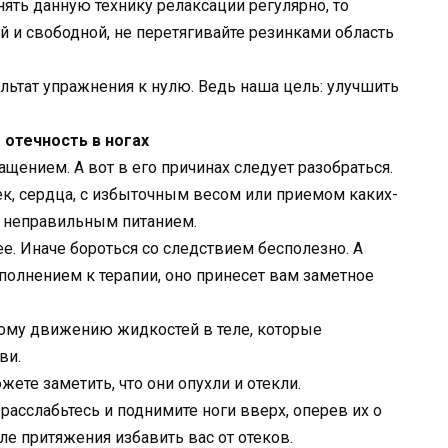
ять данную технику релаксации регулярно, то
 и свободной, не перетягивайте резинками область
льтат упражнения к нулю. Ведь наша цель: улучшить
 отечность в ногах
ащением. А вот в его причинах следует разобраться.
ек, сердца, с избыточным весом или приемом каких-
с неправильным питанием.
ее. Иначе бороться со следствием бесполезно. А
олнением к терапии, оно принесет вам заметное
ому движению жидкостей в теле, которые
ви.
жете заметить, что они опухли и отекли.
 расслабьтесь и поднимите ноги вверх, оперев их о
иле притяжения избавить вас от отеков.