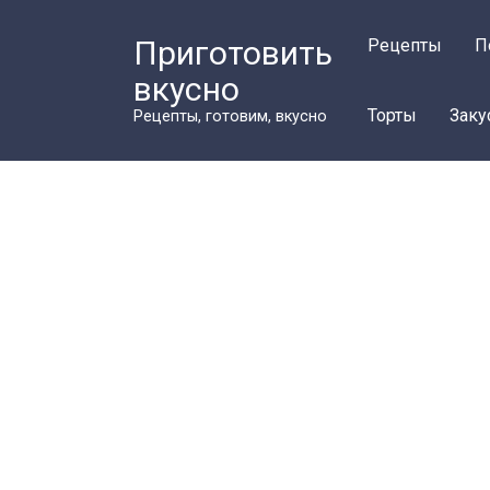
Перейти
к
Приготовить
Рецепты
П
контенту
вкусно
Торты
Заку
Рецепты, готовим, вкусно