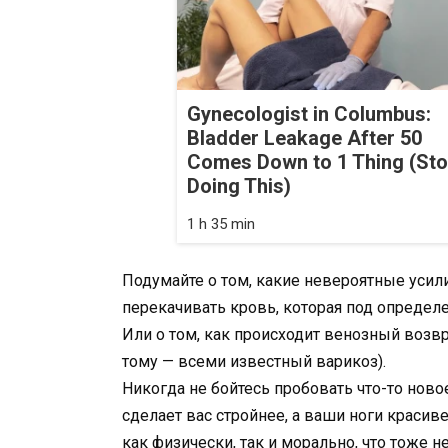
Gynecologist in Columbus:
Bladder Leakage After 50
Comes Down to 1 Thing (St
Doing This)
1 h 35 min
Подумайте о том, какие невероятные усил
перекачивать кровь, которая под определ
Или о том, как происходит венозный возвра
тому — всеми известный варикоз).
Никогда не бойтесь пробовать что-то ново
сделает вас стройнее, а ваши ноги красив
как физически, так и морально, что тоже 