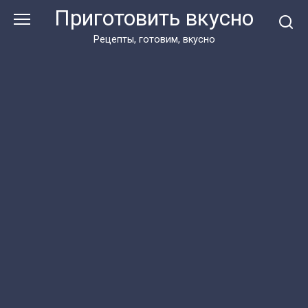
Перейти
Приготовить вкусно
к
контенту
Рецепты, готовим, вкусно