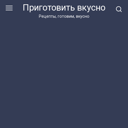
Перейти
Приготовить вкусно
к
контенту
Рецепты, готовим, вкусно