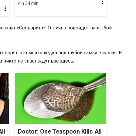
4 h 34 min
 cалат «Сеньорита». Отлично подойдет на любой
 говорят, что моя селедка под шубой самая вкусная. В
м никто не знает
ждут вас здесь.
ll
Doctor: One Teaspoon Kills All