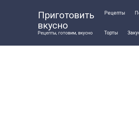
Перейти
к
Приготовить
Рецепты
П
контенту
вкусно
Торты
Заку
Рецепты, готовим, вкусно