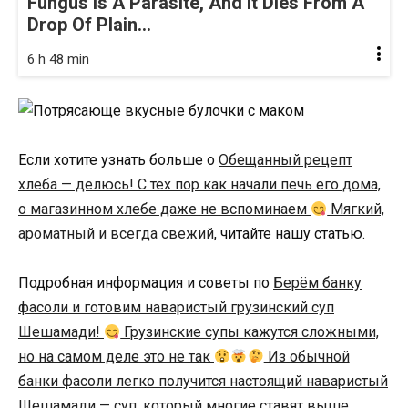
Fungus Is A Parasite, And It Dies From A
Drop Of Plain...
6 h 48 min
Если хотите узнать больше о
Обещанный рецепт
хлеба — делюсь! С тех пор как начали печь его дома,
о магазинном хлебе даже не вспоминаем
Мягкий,
ароматный и всегда свежий
, читайте нашу статью.
Подробная информация и советы по
Берём банку
фасоли и готовим наваристый грузинский суп
Шешамади!
Грузинские супы кажутся сложными,
но на самом деле это не так
Из обычной
банки фасоли легко получится настоящий наваристый
Шешамади — суп, который многие ставят выше