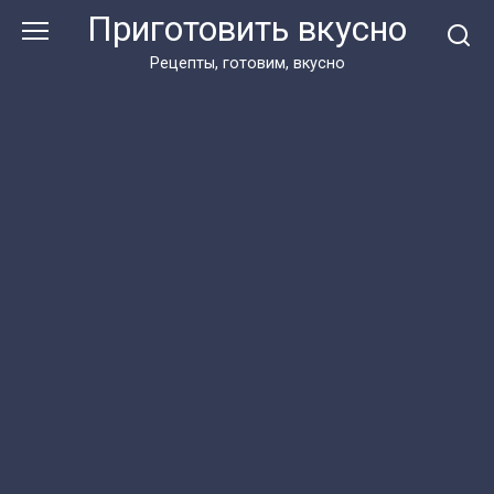
Перейти
Приготовить вкусно
к
контенту
Рецепты, готовим, вкусно