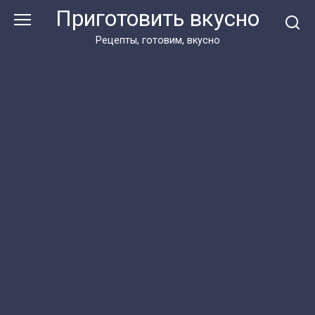
Перейти
Приготовить вкусно
к
контенту
Рецепты, готовим, вкусно