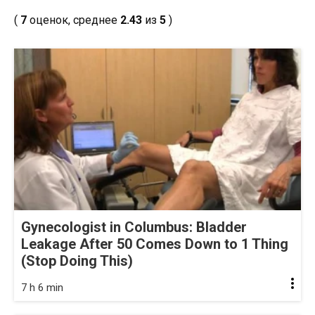
(
7
оценок, среднее
2.43
из
5
)
Gynecologist in Columbus: Bladder
Leakage After 50 Comes Down to 1 Thing
(Stop Doing This)
7 h 6 min