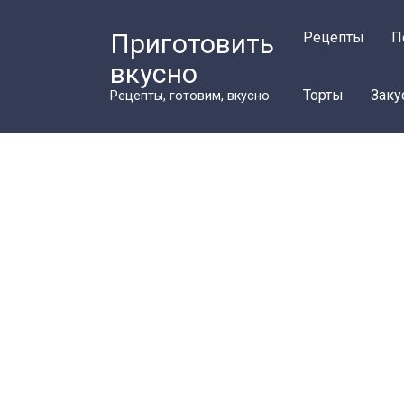
Перейти
к
Приготовить
Рецепты
П
контенту
вкусно
Торты
Заку
Рецепты, готовим, вкусно