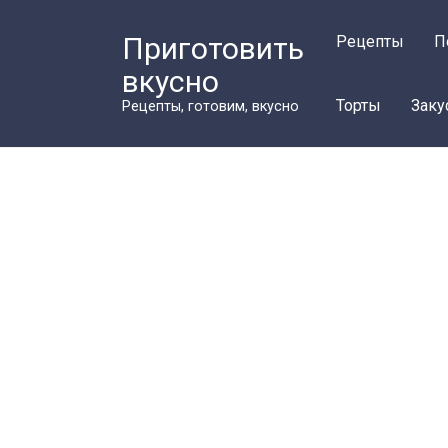
Перейти
к
Приготовить
Рецепты
П
контенту
вкусно
Торты
Заку
Рецепты, готовим, вкусно