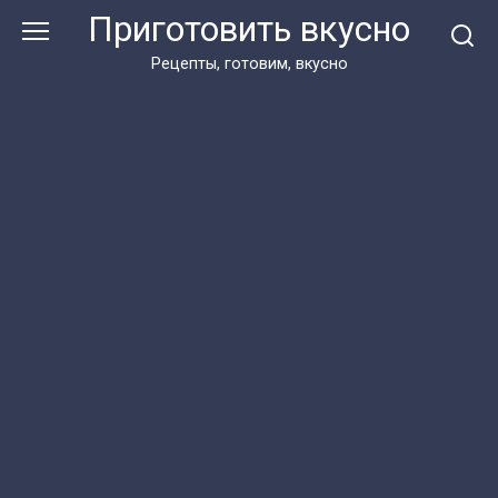
Перейти
Приготовить вкусно
к
контенту
Рецепты, готовим, вкусно