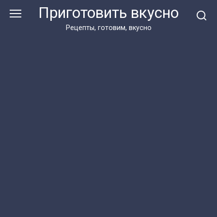
Перейти
Приготовить вкусно
к
контенту
Рецепты, готовим, вкусно