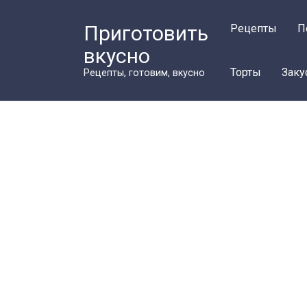
Перейти
к
Приготовить
Рецепты
П
контенту
вкусно
Торты
Заку
Рецепты, готовим, вкусно