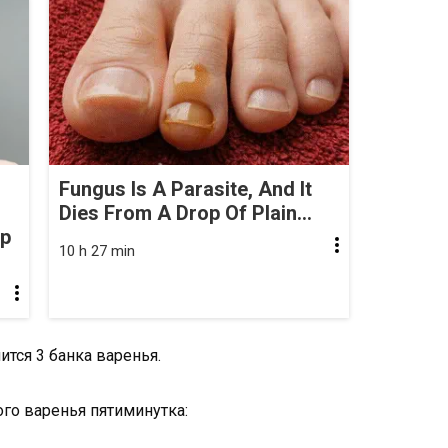
Fungus Is A Parasite, And It
Dies From A Drop Of Plain...
op
10 h 27 min
ится 3 банка варенья.
го варенья пятиминутка: