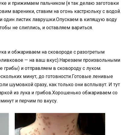
уке и прижимаем пальчиком (я так делаю заготовки
товим вареники, ставим на огонь кастрюльку с водой.
 и один листик лаврушки.Опускаем в кипящую воду
обы не слиплись, и оставляем вариться.
ука и обжариваем на сковороде с разогретым
оливковое — на ваш вкус).Нарезаем произвольными
 грибы) и отправляем в сковороду с луком.
скольких минут, до готовности.Готовые ленивые
ли шумовкой сразу, как только они всплывут. И тут
аркой из лука и грибов.Хорошенько обжариваем со
 минут и перчим по вкусу.