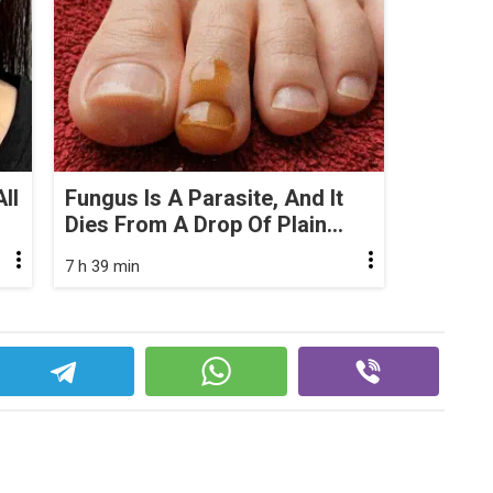
ll
Fungus Is A Parasite, And It
Dies From A Drop Of Plain...
7 h 39 min