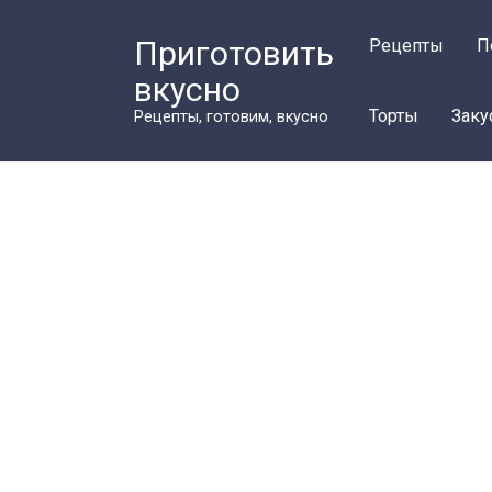
Перейти
к
Приготовить
Рецепты
П
контенту
вкусно
Торты
Заку
Рецепты, готовим, вкусно