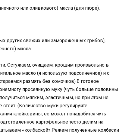
нечного или оливкового) масла (для пюре).
х других свежих или замороженных грибов);
чного) масла.
сти. Остужаем, очищаем, крошим произвольно в
ительное масло (я использую подсолнечное) и с
араемся размять без комочков).В готовое
онемногу просеянную муку (чуть больше половины
получиться мягким, эластичным, но при этом не
 стоит. (Количество муки регулируйте
жания клейковины, ее может понадобится чуть
Подготовленное картофельное тесто делим на
скатываем «колбаской».Режем полученные колбаски