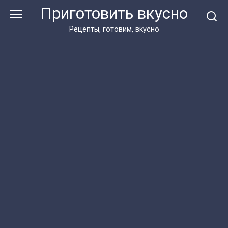
Перейти
Приготовить вкусно
к
контенту
Рецепты, готовим, вкусно