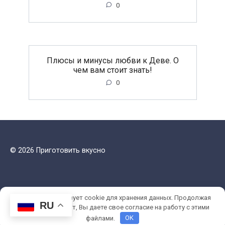
0
Плюсы и минусы любви к Деве. О
чем вам стоит знать!
0
© 2026 Приготовить вкусно
Этот сайт использует cookie для хранения данных. Продолжая
RU
использовать сайт, Вы даете свое согласие на работу с этими
файлами.
OK