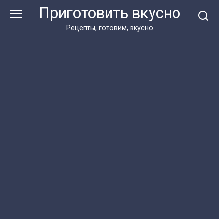
Перейти
Приготовить вкусно
к
контенту
Рецепты, готовим, вкусно