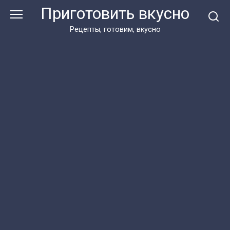
Перейти
Приготовить вкусно
к
контенту
Рецепты, готовим, вкусно