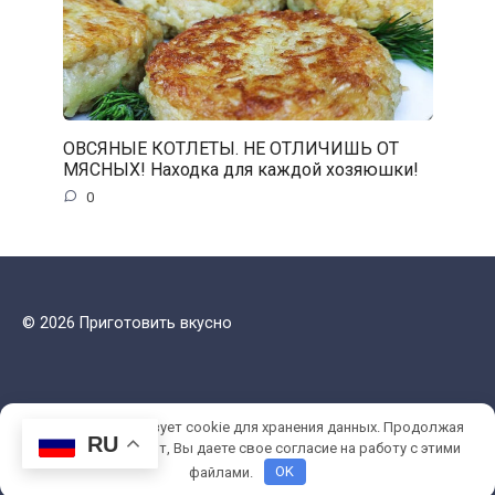
ОВСЯНЫЕ КОТЛЕТЫ. НЕ ОТЛИЧИШЬ ОТ
МЯСНЫХ! Находка для каждой хозяюшки!
0
© 2026 Приготовить вкусно
Этот сайт использует cookie для хранения данных. Продолжая
RU
использовать сайт, Вы даете свое согласие на работу с этими
файлами.
OK