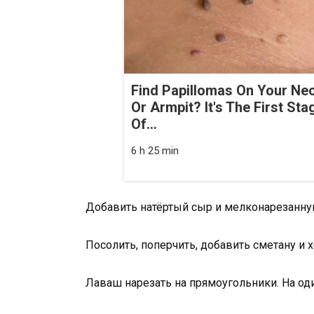
Find Papillomas On Your Ne
Or Armpit? It's The First Sta
Of...
6 h 25 min
Добавить натёртый сыр и мелконарезанну
Посолить, поперчить, добавить сметану и
Лаваш нарезать на прямоугольники. На од