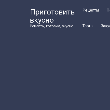
Перейти
к
Приготовить
Рецепты
П
контенту
вкусно
Торты
Заку
Рецепты, готовим, вкусно