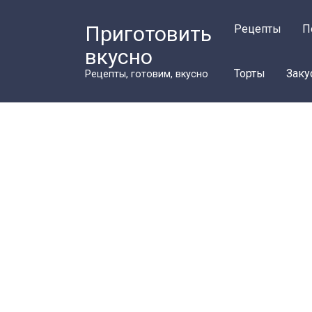
Перейти
к
Приготовить
Рецепты
П
контенту
вкусно
Торты
Заку
Рецепты, готовим, вкусно