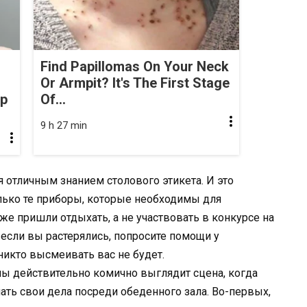
Find Papillomas On Your Neck
Or Armpit? It's The First Stage
op
Of...
9 h 27 min
я отличным знанием столового этикета. И это
олько те приборы, которые необходимы для
же пришли отдыхать, а не участвовать в конкурсе на
если вы растерялись, попросите помощи у
 никто высмеивать вас не будет.
оны действительно комично выглядит сцена, когда
ть свои дела посреди обеденного зала. Во-первых,