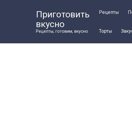
Перейти
к
Приготовить
Рецепты
П
контенту
вкусно
Торты
Заку
Рецепты, готовим, вкусно