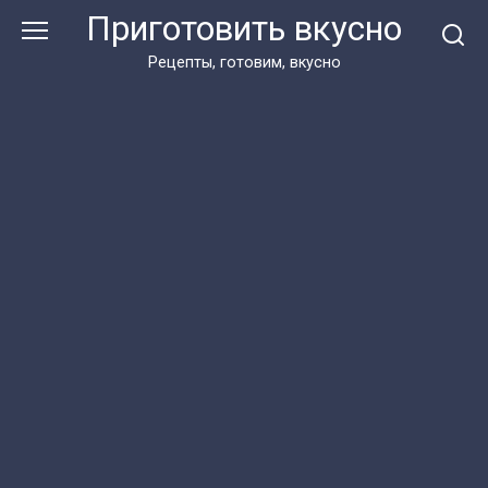
Перейти
Приготовить вкусно
к
контенту
Рецепты, готовим, вкусно