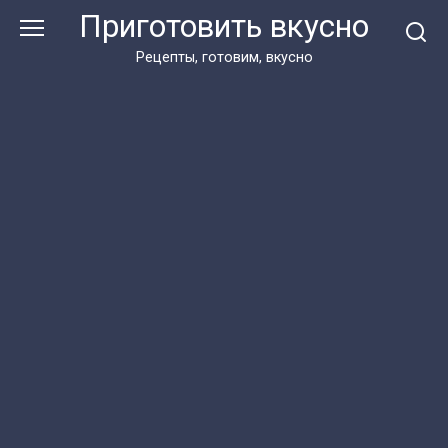
Перейти
Приготовить вкусно
к
контенту
Рецепты, готовим, вкусно