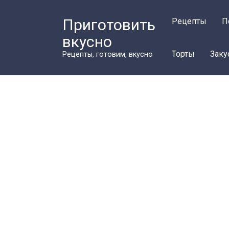
Перейти
к
Приготовить
Рецепты
П
контенту
вкусно
Торты
Заку
Рецепты, готовим, вкусно