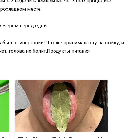
айте 2 недели в темном месте. Затем процедите
прохладном месте.
вечером перед едой.
был о гипертонии! Я тоже принимала эту настойку, и
чет, голова не болит.Продукты питания