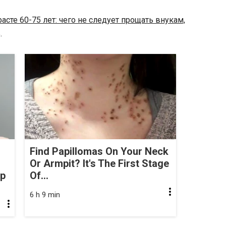
расте 60-75 лет: чего не следует прощать внукам,
.
Find Papillomas On Your Neck
Or Armpit? It's The First Stage
op
Of...
6 h 9 min