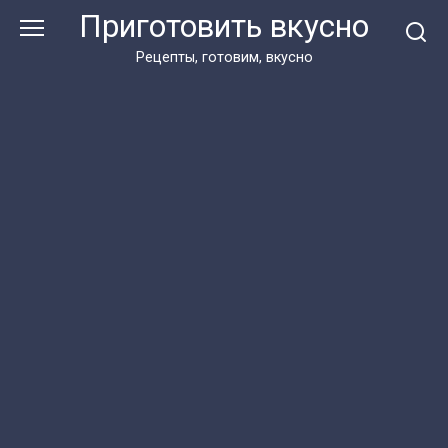
Перейти
Приготовить вкусно
к
контенту
Рецепты, готовим, вкусно