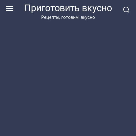
Перейти
Приготовить вкусно
к
контенту
Рецепты, готовим, вкусно