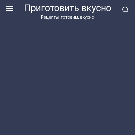
Перейти
Приготовить вкусно
к
контенту
Рецепты, готовим, вкусно