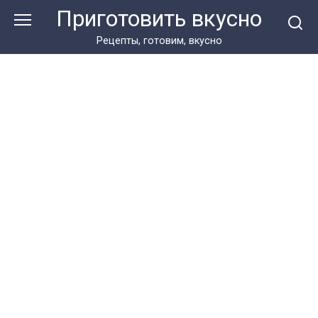
Перейти
Приготовить вкусно
к
контенту
Рецепты, готовим, вкусно