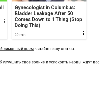
ll
Gynecologist in Columbus:
Bladder Leakage After 50
Comes Down to 1 Thing (Stop
Doing This)
20 min
ый лимонный крем
, читайте нашу статью.
б улучшить свое зрение и успокоить нервы
ждут вас