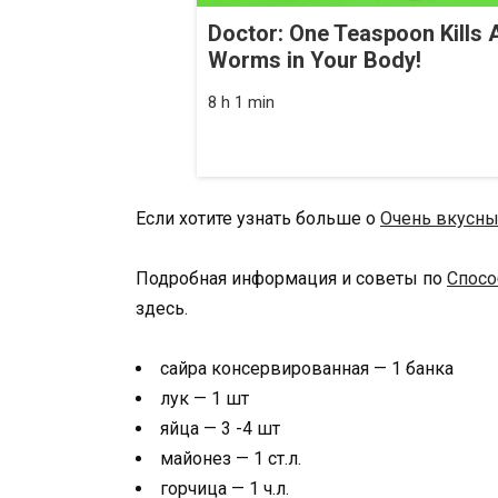
Doctor: One Teaspoon Kills A
Worms in Your Body!
8 h 1 min
Если хотите узнать больше о
Очень вкусн
Подробная информация и советы по
Спосо
здесь.
сайра консервированная — 1 банка
лук — 1 шт
яйца — 3 -4 шт
майонез — 1 ст.л.
горчица — 1 ч.л.