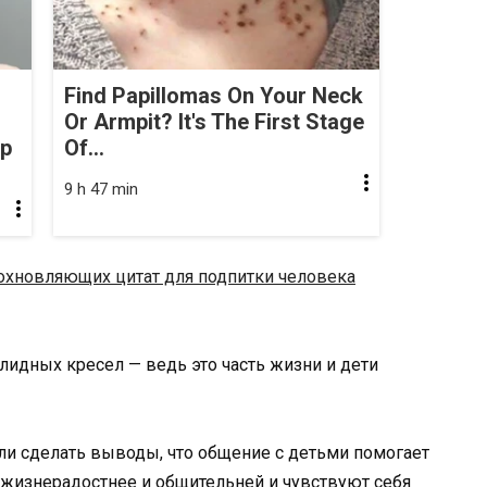
Find Papillomas On Your Neck
Or Armpit? It's The First Stage
op
Of...
9 h 47 min
охновляющих цитат для подпитки человека
алидных кресел — ведь это часть жизни и дети
гли сделать выводы, что общение с детьми помогает
я жизнерадостнее и общительней и чувствуют себя