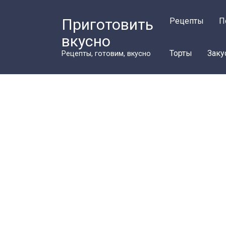
Перейти
к
Приготовить
Рецепты
П
контенту
вкусно
Торты
Заку
Рецепты, готовим, вкусно