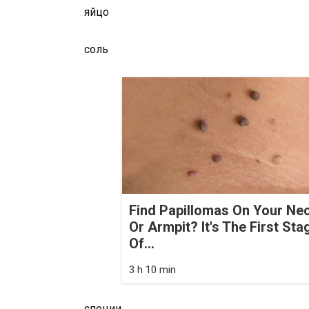
яйцо
соль
Find Papillomas On Your Ne
Or Armpit? It's The First Sta
Of...
3 h 10 min
специи