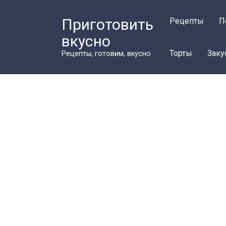
Перейти
к
Приготовить
Рецепты
П
контенту
вкусно
Торты
Заку
Рецепты, готовим, вкусно