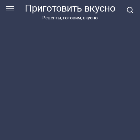
Перейти
Приготовить вкусно
к
контенту
Рецепты, готовим, вкусно