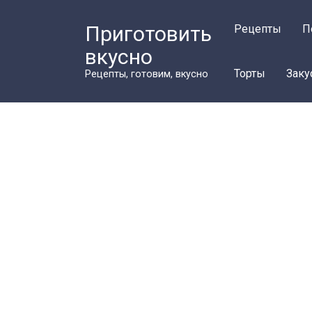
Перейти
к
Приготовить
Рецепты
П
контенту
вкусно
Торты
Заку
Рецепты, готовим, вкусно