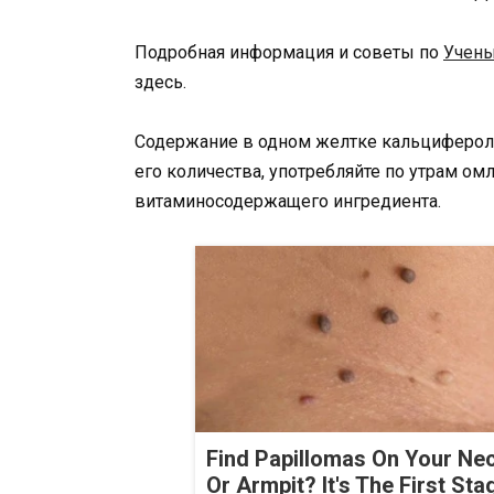
Подробная информация и советы по
Учены
здесь.
Содержание в одном желтке кальциферола
его количества, употребляйте по утрам о
витаминосодержащего ингредиента.
Find Papillomas On Your Ne
Or Armpit? It's The First Sta