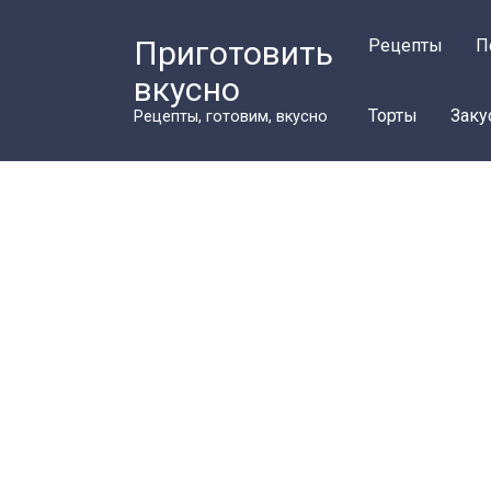
Перейти
к
Приготовить
Рецепты
П
контенту
вкусно
Торты
Заку
Рецепты, готовим, вкусно