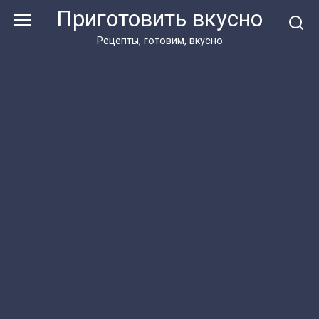
Перейти
Приготовить вкусно
к
контенту
Рецепты, готовим, вкусно